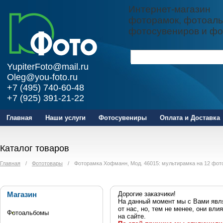
Интернет-магазин
фоторамок, фотоаль
фотосувениров и фо
YupiterFoto@mail.ru
Oleg@you-foto.ru
+7 (495) 740-60-48
+7 (925) 391-21-22
Главная
Наши услуги
Фотосувениры
Оплата и Доставка
Каталог товаров
Главная
/
Фототовары
/
Фоторамка Хофманн, Мод. 46015: мультирамка на 12 фот
Магазин
Дорогие заказчики!
На данный момент мы с Вами явля
от нас, но, тем не менее, они в
Фотоальбомы
на сайте.