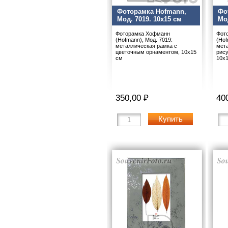
Фоторамка Hofmann,
Фо
Мод. 7019. 10x15 см
Мо
Фоторамка Хофманн
Фот
(Hofmann), Мод. 7019:
(Hof
металлическая рамка с
мета
цветочным орнаментом, 10х15
рису
см
10х
350,00 ₽
40
Купить