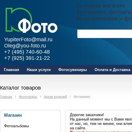
Интернет-магазин
фоторамок, фотоаль
фотосувениров и фо
YupiterFoto@mail.ru
Oleg@you-foto.ru
+7 (495) 740-60-48
+7 (925) 391-21-22
Главная
Наши услуги
Фотосувениры
Оплата и Доставка
Каталог товаров
Главная
/
Фототовары
/
Архив моделей
/
Фоторамки
Магазин
Дорогие заказчики!
На данный момент мы с Вами явля
от нас, но, тем не менее, они в
Фотоальбомы
на сайте.