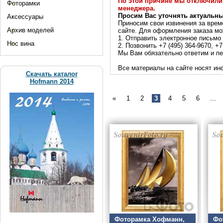
По этой причине мы отключили 
Фоторамки
менеджера.
Просим Вас уточнять актуальн
Аксессуары
Приносим свои извинения за врем
Архив моделей
сайте. Для оформления заказа мо
1. Отправить электронное письмо
Нос вина
2. Позвонить +7 (495) 364-9670, +7
Мы Вам обязательно ответим и пе
Все материалы на сайте носят ин
Скачать каталог
Hofmann 2014
«
1
2
3
4
5
6
...
Фоторамка Хофманн,
Фо