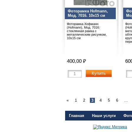
Фоторамка Hofmann,
Фо
Мод. 7016. 10x15 см
Мод
Фоторамка Хофманн
Фот
(Hofmann), Мод. 7016:
(Hof
стеклянная рамка с
мет
металлическим рисунком,
обтя
10х15 см
кру
пери
400,00 ₽
60
Купить
«
1
2
3
4
5
6
...
Главная
Наши услуги
Фот